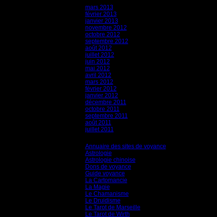
mars 2013
février 2013
janvier 2013
novembre 2012
octobre 2012
septembre 2012
août 2012
juillet 2012
juin 2012
mai 2012
avril 2012
mars 2012
février 2012
janvier 2012
décembre 2011
octobre 2011
septembre 2011
août 2011
juillet 2011
Catégories
Annuaire des sites de voyance
(8)
Astrologie
(45)
Astrologie chinoise
(40)
Dons de voyance
(18)
Guide voyance
(6)
La Cartomancie
(22)
La Magie
(84)
Le Chamanisme
(29)
Le Druidisme
(35)
Le Tarot de Marseille
(35)
Le Tarot de Wirth
(35)