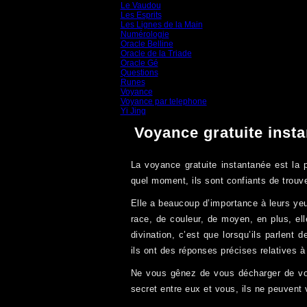
Le Vaudou
(39)
Les Esprits
(31)
Les Lignes de la Main
(19)
Numérologie
(20)
Oracle Belline
(20)
Oracle de la Triade
(62)
Oracle Gé
(65)
Questions
(313)
Runes
(31)
Voyance
(1 587)
Voyance par telephone
(15)
Yi Jing
(71)
Voyance gratuite inst
La voyance gratuite instantanée est la 
quel moment, ils sont confiants de trouv
Elle a beaucoup d’importance à leurs yeux
race, de couleur, de moyen, en plus, ell
divination, c’est que lorsqu’ils parlen
ils ont des réponses précises relatives à l
Ne vous gênez de vous décharger de vo
secret entre eux et vous, ils ne peuvent