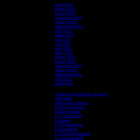
mars 2013
février 2013
janvier 2013
novembre 2012
octobre 2012
septembre 2012
août 2012
juillet 2012
juin 2012
mai 2012
avril 2012
mars 2012
février 2012
janvier 2012
décembre 2011
octobre 2011
septembre 2011
août 2011
juillet 2011
Catégories
Annuaire des sites de voyance
(8)
Astrologie
(45)
Astrologie chinoise
(40)
Dons de voyance
(18)
Guide voyance
(6)
La Cartomancie
(22)
La Magie
(84)
Le Chamanisme
(29)
Le Druidisme
(35)
Le Tarot de Marseille
(35)
Le Tarot de Wirth
(35)