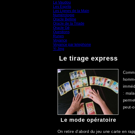
Le Vaudou
(39)
Les Esprits
(31)
Les Lignes de la Main
(19)
Numérologie
(20)
Oracle Belline
(20)
Oracle de la Triade
(62)
Oracle Gé
(65)
Questions
(313)
Runes
(31)
Voyance
(1 587)
Voyance par telephone
(15)
Yi Jing
(71)
Le tirage express
Comme
homme
immédi
: mala
permet
peut-o
Le mode opératoire
On retire d’abord du jeu une carte en rap