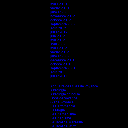
mars 2013
février 2013
janvier 2013
novembre 2012
octobre 2012
septembre 2012
août 2012
juillet 2012
juin 2012
mai 2012
avril 2012
mars 2012
février 2012
janvier 2012
décembre 2011
octobre 2011
septembre 2011
août 2011
juillet 2011
Catégories
Annuaire des sites de voyance
(8)
Astrologie
(45)
Astrologie chinoise
(40)
Dons de voyance
(18)
Guide voyance
(6)
La Cartomancie
(22)
La Magie
(84)
Le Chamanisme
(29)
Le Druidisme
(35)
Le Tarot de Marseille
(35)
Le Tarot de Wirth
(35)