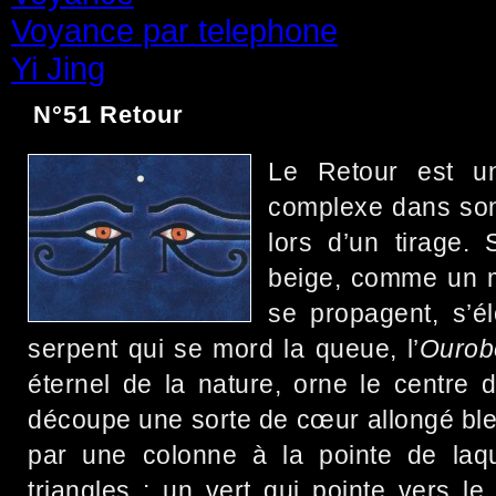
Voyance par telephone
(15)
Yi Jing
(71)
N°51 Retour
Le Retour est u
complexe dans son 
lors d’un tirage.
beige, comme un 
se propagent, s’él
serpent qui se mord la queue, l’
Ourob
éternel de la nature, orne le centre d
découpe une sorte de cœur allongé bleu
par une colonne à la pointe de laq
triangles :
un vert qui pointe vers le b