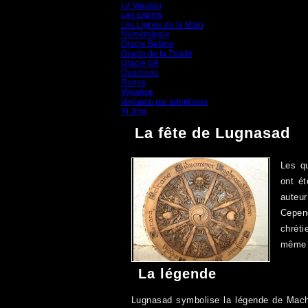
Le Vaudou
(39)
Les Esprits
(31)
Les Lignes de la Main
(19)
Numérologie
(20)
Oracle Belline
(20)
Oracle de la Triade
(62)
Oracle Gé
(65)
Questions
(313)
Runes
(31)
Voyance
(1 587)
Voyance par telephone
(15)
Yi Jing
(71)
La fête de Lugnasad
Les qu
ont ét
auteu
Cepend
chréti
même c
La légende
Lugnasad symbolise la légende de Mach