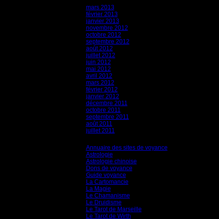
mars 2013
février 2013
janvier 2013
novembre 2012
octobre 2012
septembre 2012
août 2012
juillet 2012
juin 2012
mai 2012
avril 2012
mars 2012
février 2012
janvier 2012
décembre 2011
octobre 2011
septembre 2011
août 2011
juillet 2011
Catégories
Annuaire des sites de voyance
(8)
Astrologie
(45)
Astrologie chinoise
(40)
Dons de voyance
(18)
Guide voyance
(6)
La Cartomancie
(22)
La Magie
(84)
Le Chamanisme
(29)
Le Druidisme
(35)
Le Tarot de Marseille
(35)
Le Tarot de Wirth
(35)