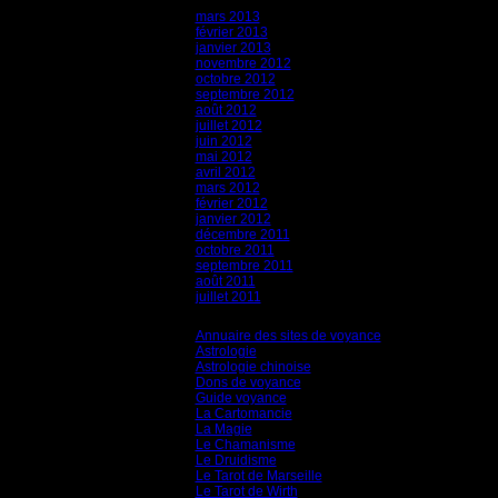
mars 2013
février 2013
janvier 2013
novembre 2012
octobre 2012
septembre 2012
août 2012
juillet 2012
juin 2012
mai 2012
avril 2012
mars 2012
février 2012
janvier 2012
décembre 2011
octobre 2011
septembre 2011
août 2011
juillet 2011
Catégories
Annuaire des sites de voyance
(8)
Astrologie
(45)
Astrologie chinoise
(40)
Dons de voyance
(18)
Guide voyance
(6)
La Cartomancie
(22)
La Magie
(84)
Le Chamanisme
(29)
Le Druidisme
(35)
Le Tarot de Marseille
(35)
Le Tarot de Wirth
(35)