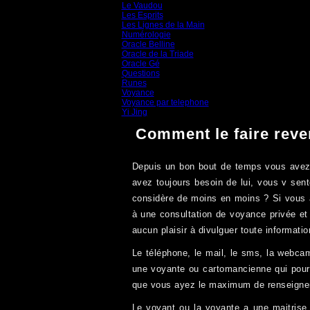
Le Vaudou
(39)
Les Esprits
(31)
Les Lignes de la Main
(19)
Numérologie
(20)
Oracle Belline
(20)
Oracle de la Triade
(62)
Oracle Gé
(65)
Questions
(313)
Runes
(31)
Voyance
(1 587)
Voyance par telephone
(15)
Yi Jing
(71)
Comment le faire reve
Depuis un bon bout de temps vous avez r
avez toujours besoin de lui, vous v sen
considère de moins en moins ? Si vous 
à une consultation de voyance privée et
aucun plaisir à divulguer toute informatio
Le téléphone, le mail, le sms, la webcam
une voyante ou cartomancienne qui pourr
que vous ayez le maximum de renseignem
Le voyant ou la voyante a une maitrise s